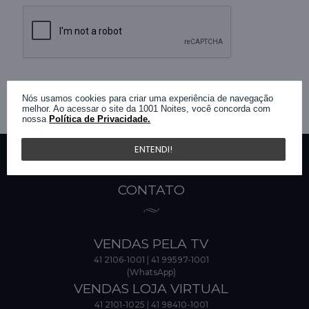
Nós usamos cookies para criar uma experiência de navegação
melhor. Ao acessar o site da 1001 Noites, você concorda com
nossa
Política de Privacidade.
ENTENDI!
CONTATO
VENDAS PELA TV
41 2106-1001
|
41 99597-1001
(WhatsApp)
VENDAS LOJA VIRTUAL
41 2101-1025
|
41 98410-1001