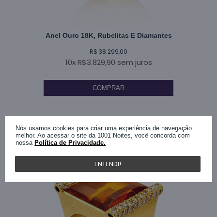
Anel Ouro 18K, Rubelitas E Diamantes
R$ 38.299,00
10x R$3.829,90 sem juros
COMPRAR
Nós usamos cookies para criar uma experiência de navegação
melhor. Ao acessar o site da 1001 Noites, você concorda com
nossa
Política de Privacidade.
ENTENDI!