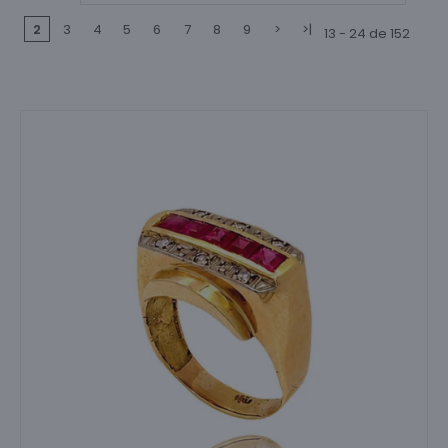
1
2
3
4
5
6
7
8
9
>
>|
13 - 24 de 152