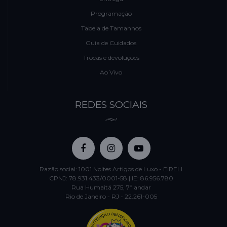
Programação
Tabela de Tamanhos
Guia de Cuidados
Trocas e devoluções
Ao Vivo
REDES SOCIAIS
Razão social: 1001 Noites Artigos de Luxo - EIRELI
CPNJ: 78.931.433/0001-58 | IE: 86.956.780
Rua Humaitá 275, 7º andar
Rio de Janeiro - RJ - 22.261-005