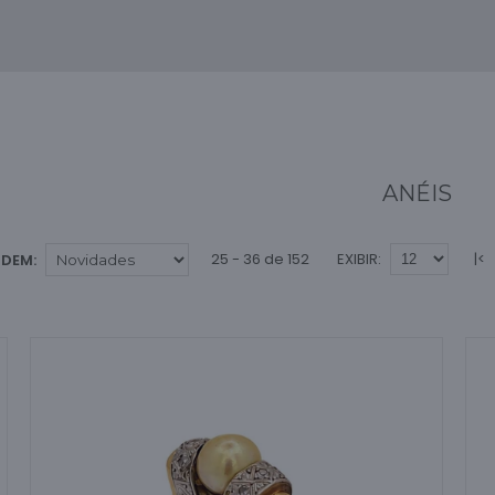
ANÉIS
25 - 36 de 152
EXIBIR:
|<
DEM: