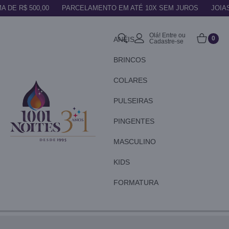
A DE R$ 500,00
PARCELAMENTO EM ATÉ 10X SEM JUROS
JOIA
Olá! Entre ou
0
ANÉIS
Cadastre-se
BRINCOS
COLARES
PULSEIRAS
PINGENTES
MASCULINO
KIDS
FORMATURA