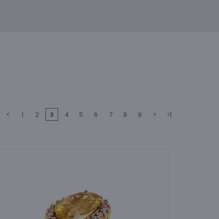
<
1
2
3
4
5
6
7
8
9
>
>|