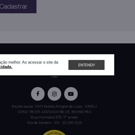
Cadastrar
ção melhor. Ao acessar o site da
ENTENDI!
cidade.
REDES SOCIAIS
Razão social: 1001 Noites Artigos de Luxo - EIRELI
CPNJ: 78.931.433/0001-58 | IE: 86.956.780
Rua Humaitá 275, 7º andar
Rio de Janeiro - RJ - 22.261-005