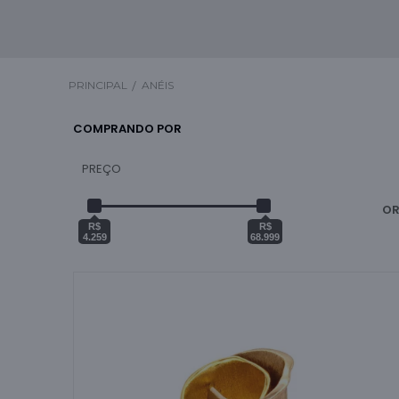
PRINCIPAL
ANÉIS
COMPRANDO POR
PREÇO
_
OR
R$
R$
4.259
68.999