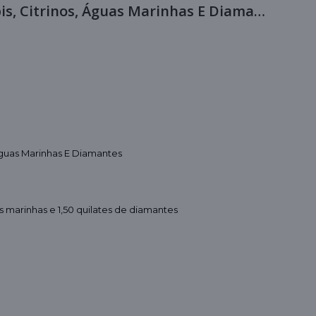
Colar Ouro 18k, Esmeraldas, Rubis, Citrinos, Águas Marinhas E Diamantes
 Águas Marinhas E Diamantes
uas marinhas e 1,50 quilates de diamantes