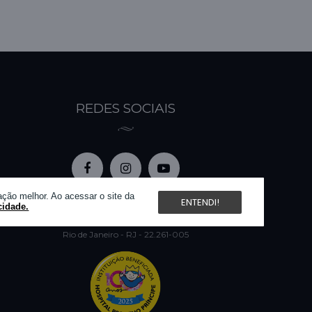
REDES SOCIAIS
ção melhor. Ao acessar o site da
Razão social: 1001 Noites Artigos de Luxo - EIRELI
ENTENDI!
cidade.
CPNJ: 78.931.433/0001-58 | IE: 86.956.780
Rua Humaitá 275, 7º andar
Rio de Janeiro - RJ - 22.261-005