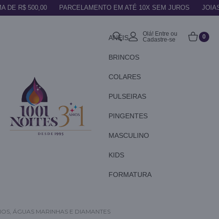
A DE R$ 500,00
PARCELAMENTO EM ATÉ 10X SEM JUROS
JOIA
Olá! Entre ou
0
ANÉIS
Cadastre-se
BRINCOS
COLARES
PULSEIRAS
PINGENTES
MASCULINO
KIDS
FORMATURA
INOS, ÁGUAS MARINHAS E DIAMANTES