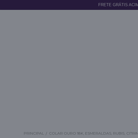
FRETE GRÁTIS ACIM
PRINCIPAL
COLAR OURO 18K, ESMERALDAS, RUBIS, CITR