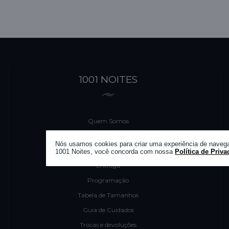
1001 NOITES
Quem Somos
Formas de Pagamento
Nós usamos cookies para criar uma experiência de navega
Fale Conosco
1001 Noites, você concorda com nossa
Política de Priva
Entrega
Programação
Tabela de Tamanhos
Guia de Cuidados
Trocas e devoluções