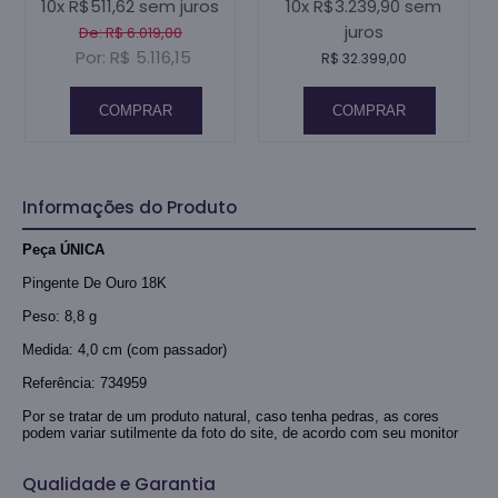
10x R$511,62 sem juros
10x R$3.239,90 sem
juros
De: R$ 6.019,00
Por: R$ 5.116,15
R$ 32.399,00
COMPRAR
COMPRAR
Informações do Produto
Peça ÚNICA
Pingente De Ouro 18K
Peso: 8,8 g
Medida: 4,0 cm (com passador)
Referência: 734959
Por se tratar de um produto natural, caso tenha pedras, as cores
podem variar sutilmente da foto do site, de acordo com seu monitor
Qualidade e Garantia