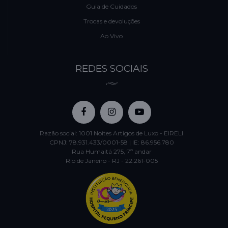
Guia de Cuidados
Trocas e devoluções
Ao Vivo
REDES SOCIAIS
Razão social: 1001 Noites Artigos de Luxo - EIRELI
CPNJ: 78.931.433/0001-58 | IE: 86.956.780
Rua Humaitá 275, 7º andar
Rio de Janeiro - RJ - 22.261-005