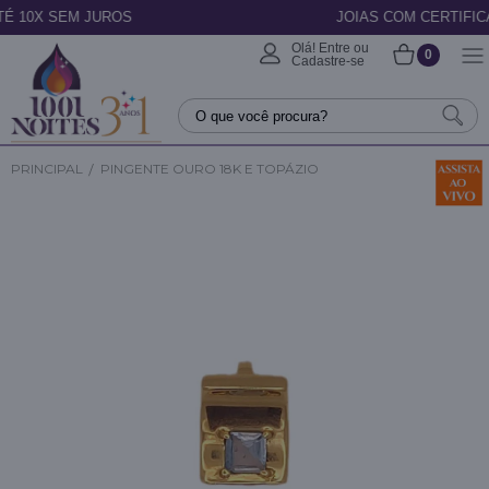
JUROS
JOIAS COM CERTIFICADO
Olá! Entre ou
0
Cadastre-se
PRINCIPAL
PINGENTE OURO 18K E TOPÁZIO