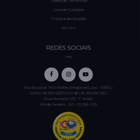
Tabela de Tamanhos
Guia de Cuidados
Trocas e devoluções
Ao Vivo
REDES SOCIAIS
Razão social: 1001 Noites Artigos de Luxo - EIRELI
CPNJ: 78.931.433/0001-58 | IE: 86.956.780
Rua Humaitá 275, 7º andar
Rio de Janeiro - RJ - 22.261-005