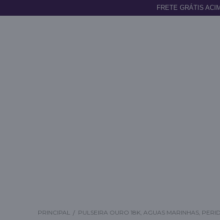
FRETE GRÁTIS ACIM
PRINCIPAL
PULSEIRA OURO 18K, AGUAS MARINHAS, PERI