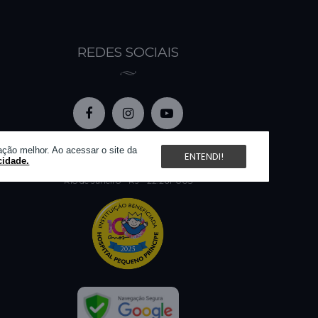
REDES SOCIAIS
Razão social: 1001 Noites Artigos de Luxo - EIRELI
ção melhor. Ao acessar o site da
ENTENDI!
CPNJ: 78.931.433/0001-58 | IE: 86.956.780
cidade.
Rua Humaitá 275, 7º andar
Rio de Janeiro - RJ - 22.261-005