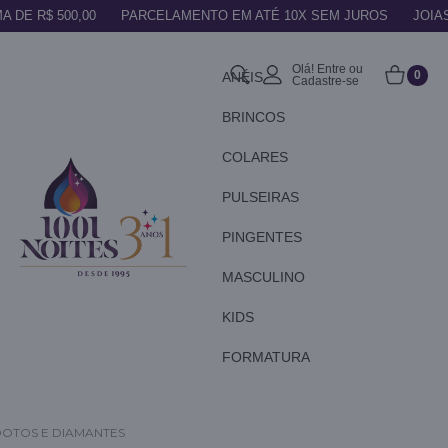
A DE R$ 500,00
PARCELAMENTO EM ATÉ 10X SEM JUROS
JOIA
Olá! Entre ou
0
ANÉIS
Cadastre-se
BRINCOS
COLARES
PULSEIRAS
PINGENTES
MASCULINO
KIDS
FORMATURA
DOTOS E DIAMANTES