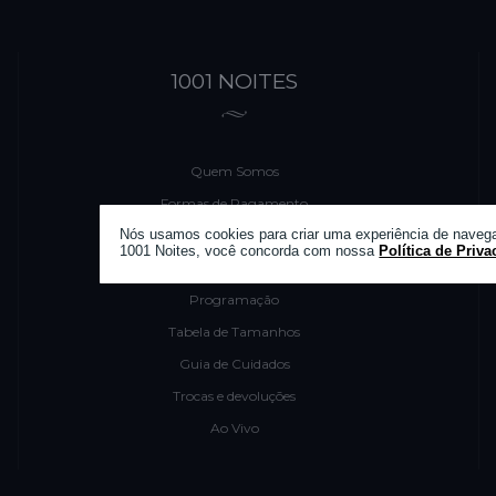
1001 NOITES
Quem Somos
Formas de Pagamento
Nós usamos cookies para criar uma experiência de navega
Fale Conosco
1001 Noites, você concorda com nossa
Política de Priva
Entrega
Programação
Tabela de Tamanhos
Guia de Cuidados
Trocas e devoluções
Ao Vivo