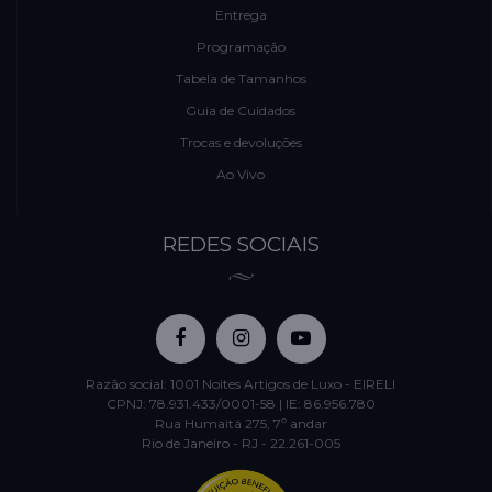
Entrega
Programação
Tabela de Tamanhos
Guia de Cuidados
Trocas e devoluções
Ao Vivo
REDES SOCIAIS
Razão social: 1001 Noites Artigos de Luxo - EIRELI
CPNJ: 78.931.433/0001-58 | IE: 86.956.780
Rua Humaitá 275, 7º andar
Rio de Janeiro - RJ - 22.261-005